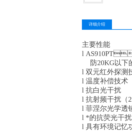
详细介绍
主要性能
l
AS910PT

防
20KG
以下
l
双元红外探测
l
温度补偿技术
l
抗白光干扰
l
抗射频干扰（
l
菲涅尔光学透
l
*的抗荧光干扰
l
具有环境记忆