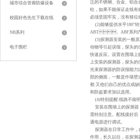
泛的不锈钢、合金
城市综合管廊防爆设备
柱，如果不能保证走线
必须坚固牢实，没有移位或摇
校园好色先生下载在线
(2)能够提供水平180°转
ABT、ABF系列产品
NB系列
(3)探测器安装的一般原则
电子围栏
动物等引起误报，探头的
快速反应。设置在围墙上
上安装的探测器，探头的位置
光束探测器的防误报能力比双
部的侧面，一般是作墙壁式安
都 又他们自己的优点或缺陷
和防盗要求加以选用。
(4)特别提醒:线路不能明敷
安装在围墙上的探测器
需特别注意。配线接好后
通电源进行调试。
探测器在日常工作中，
作用，长久以往，在