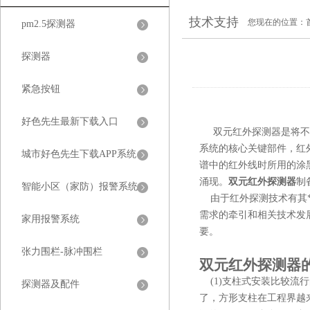
技术支持
您现在的位置：
pm2.5探测器
探测器
紧急按钮
好色先生最新下载入口
双元红外探测器
是将不
系统的核心关键部件，红
城市好色先生下载APP系统
谱中的红外线时所用的涂黑水
涌现。
双元红外探测器
制备
智能小区（家防）报警系统
由于红外探测技术有其*
需求的牵引和相关技术发展的
家用报警系统
要。
张力围栏-脉冲围栏
双元红外探测器的安
(1)支柱式安装比较流行的
探测器及配件
了，方形支柱在工程界越来越