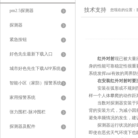
技术支持
您现在的位置：
pm2.5探测器
探测器
紧急按钮
好色先生最新下载入口
红外对射
现已被大量应用在
身的性能可靠稳定性很重要
城市好色先生下载APP系统
系统发挥zui有效的周界防护
在安装红外对射时要注意
智能小区（家防）报警系统
安装在弧形或不规则围墙上
样一个人体攀爬的动作距离
家用报警系统
当数对探测器安装于同一直
背的安装方式，为减小因
张力围栏-脉冲围栏
避免串频情况的发生
探测器运行状况的好坏
探测器及配件
即使在恶劣天气环境下也