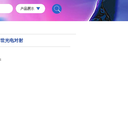
I-博世光电对射
4