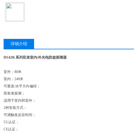
详细介绍
DS428i 系列双束室内/外光电防盗探测器
室外：80米
室内：240米
可垂直/水平方向偏转；
双射束探测；
适用于室内和室外；
2种安装方式；
可调触发反应时间；
UL认证；
CE认证；