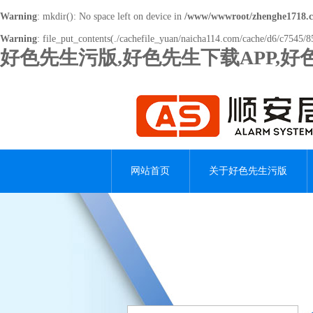
Warning
: mkdir(): No space left on device in
/www/wwwroot/zhenghe1718.
Warning
: file_put_contents(./cachefile_yuan/naicha114.com/cache/d6/c7545/85
好色先生污版,好色先生下载APP,
网站首页
关于好色先生污版