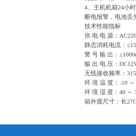
4、主机机箱24
断电报警，电池丢
技术性能指标
供 电 电 源：AC
静态消耗电流：≤15
警 号 输 出：≤100
输 出 电 压：DC12
无线接收频率：
环 境 温 度：-10 ～ 
环 境 湿 度：40
箱外观尺寸：长27C