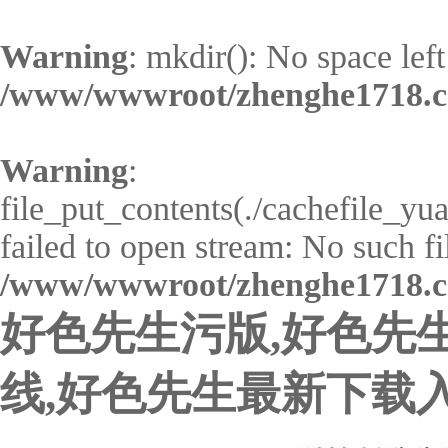
Warning
: mkdir(): No space left
/www/wwwroot/zhenghe1718.c
Warning
:
file_put_contents(./cachefile_y
failed to open stream: No such fil
/www/wwwroot/zhenghe1718.c
好色先生污版,好色先生
线,好色先生最新下载