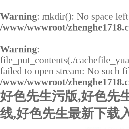
Warning
: mkdir(): No space left
/www/wwwroot/zhenghe1718.c
Warning
:
file_put_contents(./cachefile_y
failed to open stream: No such fil
/www/wwwroot/zhenghe1718.c
好色先生污版,好色先生
线,好色先生最新下载